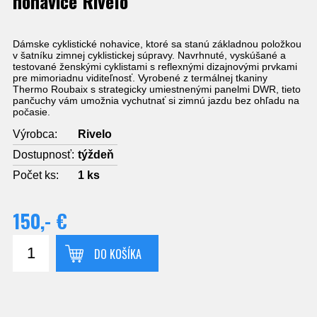
nohavice Rivelo
Dámske cyklistické nohavice, ktoré sa stanú základnou položkou
v šatníku zimnej cyklistickej súpravy.
Navrhnuté, vyskúšané a
testované ženskými cyklistami s reflexnými dizajnovými prvkami
pre mimoriadnu viditeľnosť.
Vyrobené z termálnej tkaniny
Thermo Roubaix s strategicky umiestnenými panelmi DWR, tieto
pančuchy vám umožnia vychutnať si zimnú jazdu bez ohľadu na
počasie.
Výrobca:
Rivelo
Dostupnosť:
týždeň
Počet ks:
1
ks
150,- €
DO KOŠÍKA