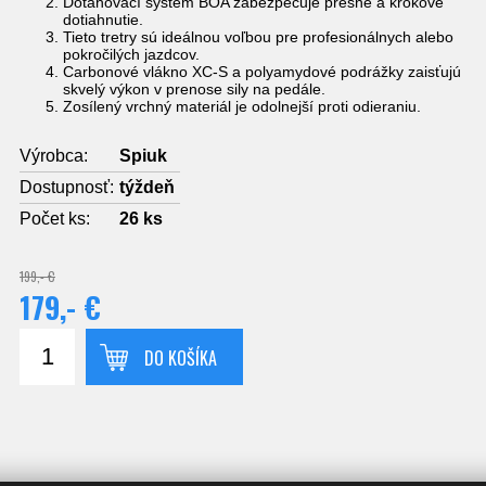
Dotáhovací systém BOA zabezpečuje presné a krokové
dotiahnutie.
Tieto tretry sú ideálnou voľbou pre profesionálnych alebo
pokročilých jazdcov.
Carbonové vlákno XC-S a polyamydové podrážky zaisťujú
skvelý výkon v prenose sily na pedále.
Zosílený vrchný materiál je odolnejší proti odieraniu.
Výrobca:
Spiuk
Dostupnosť:
týždeň
Počet ks:
26
ks
199,- €
179,- €
DO KOŠÍKA