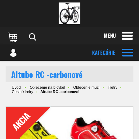
MENU
KATEGÓRIE
Altube RC -carbonové
Úvod
Oblečenie na bicykel
Oblečenie muži
Tretry
Cestné tretry
Altube RC -carbonové
AKCIA