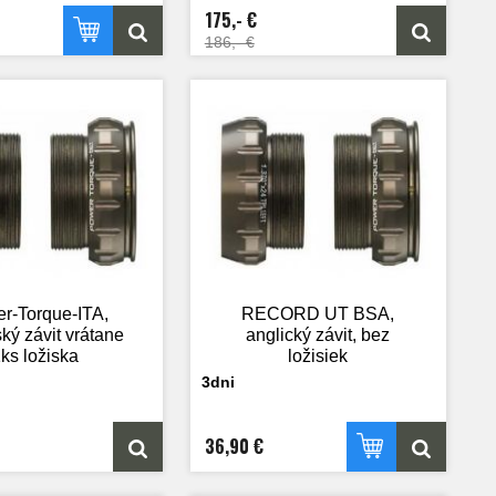
175,- €
186,- €
r-Torque-ITA,
RECORD UT BSA,
ký závit vrátane
anglický závit, bez
ks ložiska
ložisiek
3dni
36,90 €