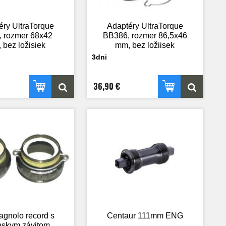
éry UltraTorque
Adaptéry UltraTorque
 rozmer 68x42
BB386, rozmer 86,5x46
 bez ložisiek
mm, bez ložiisek
3dni
36,90 €
gnolo record s
Centaur 111mm ENG
anskym závitom