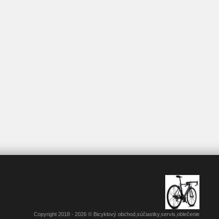
Copyright 2018 - 2026 © Bicyklový obchod,súčiastky,servis,oblečenie