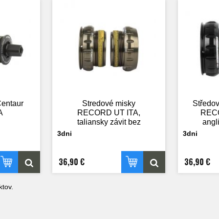
Centaur
Stredové misky
Středo
A
RECORD UT ITA,
REC
taliansky závit bez
angl
ložisiek
3dni
3dni
36,90 €
36,90 €
tov.