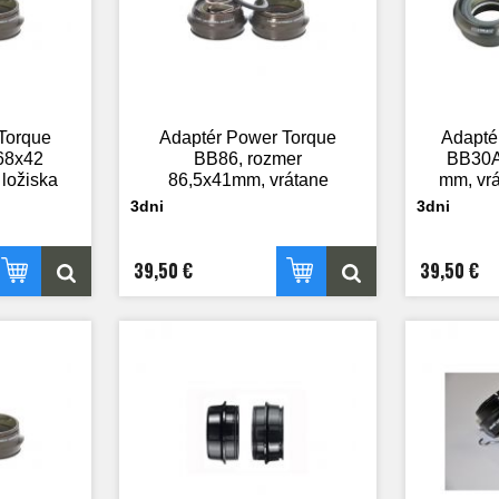
Torque
Adaptér Power Torque
Adapté
68x42
BB86, rozmer
BB30A
ložiska
86,5x41mm, vrátane
mm, vrá
1ks ložiska
3dni
3dni
39,50 €
39,50 €