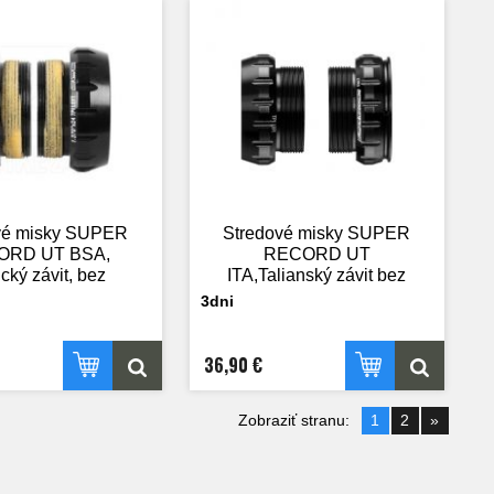
vé misky SUPER
Stredové misky SUPER
ORD UT BSA,
RECORD UT
ický závit, bez
ITA,Talianský závit bez
ložisek
ložisiek
3dni
36,90 €
Zobraziť stranu:
1
2
»