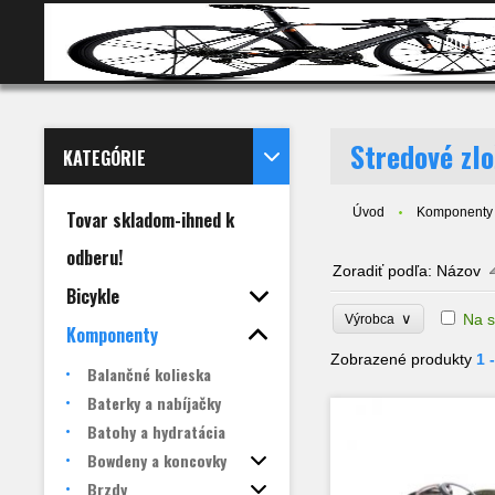
BICYKL
Stredové zlo
KATEGÓRIE
Úvod
Komponenty
Tovar skladom-ihned k
odberu!
Zoradiť podľa:
Názov
Bicykle
∨
Na s
Výrobca
Komponenty
Zobrazené produkty
1 
Balančné kolieska
Baterky a nabíjačky
Batohy a hydratácia
Bowdeny a koncovky
Brzdy