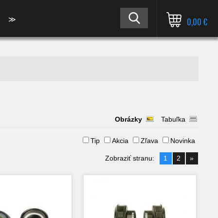
≫
0,00 €
Obrázky
Tabuľka
Tip
Akcia
Zľava
Novinka
Zobraziť stranu:
1
2
»