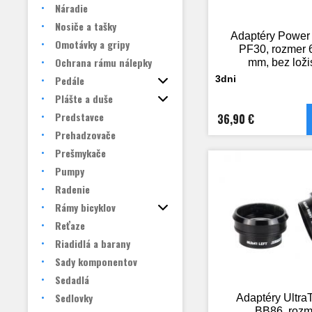
Náradie
Nosiče a tašky
Adaptéry Power
Omotávky a gripy
PF30, rozmer 
Ochrana rámu nálepky
mm, bez loži
Pedále
3dni
Plášte a duše
Predstavce
36,90 €
Prehadzovače
Prešmykače
Pumpy
Radenie
Rámy bicyklov
Reťaze
Riadidlá a barany
Sady komponentov
Sedadlá
Sedlovky
Adaptéry Ultra
BB86, rozm