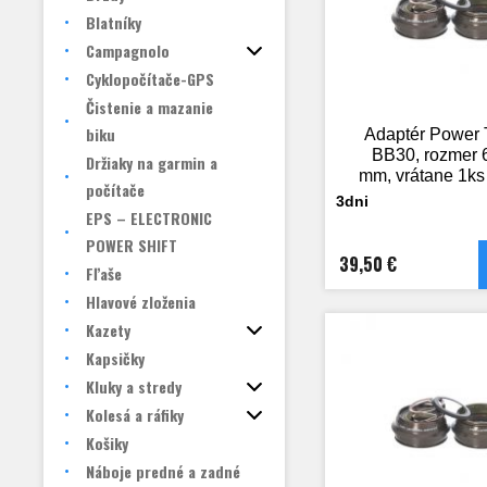
Blatníky
Campagnolo
Cyklopočítače-GPS
Čistenie a mazanie
biku
Adaptér Power 
BB30, rozmer 
Držiaky na garmin a
mm, vrátane 1ks 
počítače
3dni
EPS – ELECTRONIC
POWER SHIFT
39,50 €
Fľaše
Hlavové zloženia
Kazety
Kapsičky
Kluky a stredy
Kolesá a ráfiky
Košiky
Náboje predné a zadné