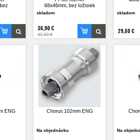
 bez
68x46mm, bez ložisiek
skladom
skladom
36,90 €
29,60 €
42,60 €
mm ENG
Chorus 102mm ENG
Chor
Na objednávku
Na objedn