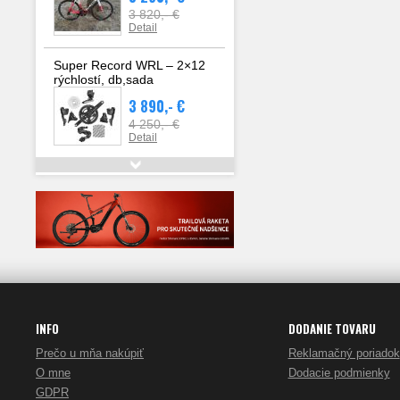
3 820,- €
Detail
Super Record WRL – 2×12
rýchlostí, db,sada
3 890,- €
4 250,- €
Detail
Navleky na topánky
26,- €
Detail
INFO
DODANIE TOVARU
Prečo u mňa nakúpiť
Reklamačný poriadok
O mne
Dodacie podmienky
GDPR