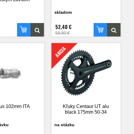
skladom
52,40 €
59,80 €
AKCIA
us 102mm ITA
Kľuky Centaur UT alu
black 175mm 50-34
ávku
na otázku