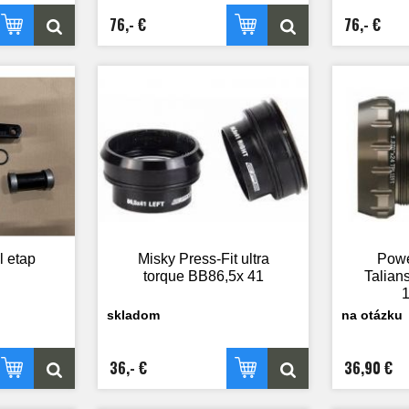
76,- €
76,- €
l etap
Misky Press-Fit ultra
Powe
torque BB86,5x 41
Talians
1
skladom
na otázku
36,- €
36,90 €