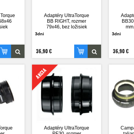
 Torque
Adaptéry UltraTorque
Adapt
68x46
BB RIGHT, rozmer
BB30,
siek
79x46, bez ložisiek
mm,
3dni
3dni
36,90 €
36,90 €
AKCIA
Torque
Adaptéry UltraTorque
Campa
er
PF30, rozmer
tali