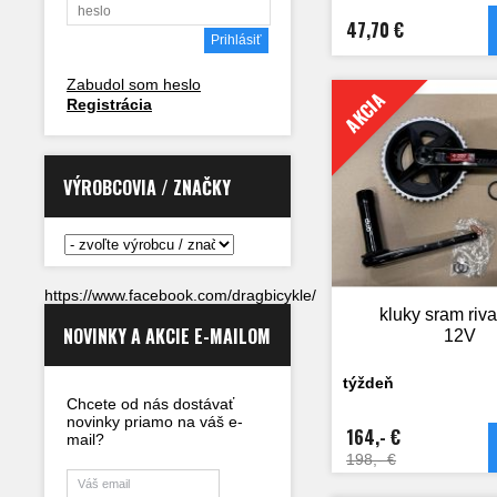
47,70 €
Zabudol som heslo
AKCIA
Registrácia
VÝROBCOVIA / ZNAČKY
https://www.facebook.com/dragbicykle/
kluky sram riva
NOVINKY A AKCIE E-MAILOM
12V
týždeň
Chcete od nás dostávať
novinky priamo na váš e-
164,- €
mail?
198,- €