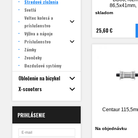
Stredové zloženia
86,5x41mm,
Svetlá
ložisiek
skladom
Veltec kolesá a
príslušenstvo
25,60 €
Výživa a nápoje
Príslušenstvo
Zámky
Zvončeky
Bezdušové systémy
Oblečenie na bicykel
X-scooters
Centaur 115,5
PRIHLÁSENIE
Na objednávku