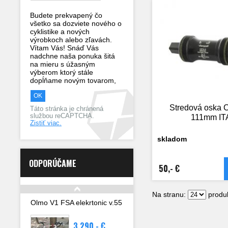
Budete prekvapený čo
všetko sa dozviete nového o
cyklistike a nových
výrobkoch alebo zľavách.
Vítam Vás! Snáď Vás
nadchne naša ponuka šitá
na mieru s úžasným
výberom ktorý stále
dopĺňame novým tovarom,
Stredová oska 
Táto stránka je chránená
službou reCAPTCHA.
111mm IT
Zistiť viac.
skladom
ODPORÚČAME
50,- €
Na stranu:
produk
Olmo V1 FSA elekrtonic v.55
3 290,- €