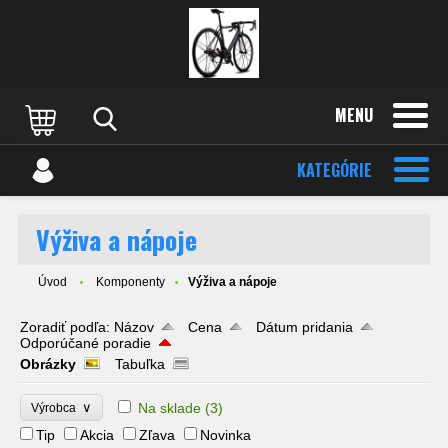
MENU
KATEGÓRIE
Výživa a nápoje
Úvod
Komponenty
Výživa a nápoje
Zoradiť podľa:
Názov
Cena
Dátum pridania
Odporúčané poradie
Obrázky
Tabuľka
∨
Na sklade
(3)
Výrobca
Tip
Akcia
Zľava
Novinka