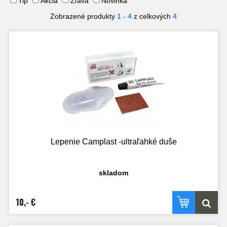
Tip
Akcia
Zľava
Novinka
Zobrazené produkty
1 - 4
z celkových
4
Lepenie Camplast -ultraľahké duše
skladom
10,- €