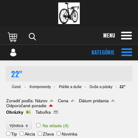
MENU
KATEGÓRIE
22"
Úvod
Komponenty
Plášte a duše
Duše a pásky
22"
Zoradiť podľa:
Názov
Cena
Dátum pridania
Odporúčané poradie
Obrázky
Tabuľka
∨
Na sklade
(4)
Výrobca
Tip
Akcia
Zľava
Novinka