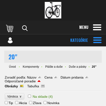
MENU
KATEGÓRIE
20"
Úvod
Komponenty
Plášte a duše
Duše a pásky
20"
Zoradiť podľa:
Názov
Cena
Dátum pridania
Odporúčané poradie
Obrázky
Tabuľka
∨
Na sklade
(4)
Výrobca
Tip
Akcia
Zľava
Novinka