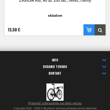
Zvonček RB, 90 až 100 dB., nerez, čierny
skladom
13,50 €
INFO
DODANIE TOVARU
KONTAKT
Prepnúť zobrazenie na plnú verziu
Copyright 2018 - 2026 © Bicyklový obchod,súčiastky,servis,oblečenie