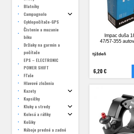
Blatníky
Campagnolo
Cyklopočítače-GPS
Čistenie a mazanie
Impac duša 1
biku
47/57-355 autov
Držiaky na garmin a
počítače
týždeň
EPS – ELECTRONIC
POWER SHIFT
6,20 €
Fľaše
Hlavové zloženia
Kazety
Kapsičky
Kluky a stredy
Kolesá a ráfiky
Košiky
Náboje predné a zadné