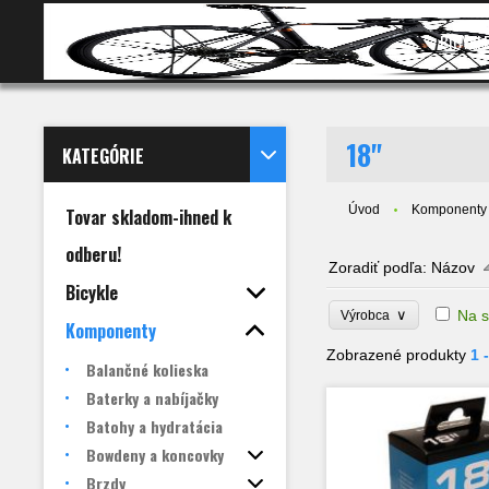
BICYKL
18"
KATEGÓRIE
Úvod
Komponenty
Tovar skladom-ihned k
odberu!
Zoradiť podľa:
Názov
Bicykle
∨
Na s
Výrobca
Komponenty
Zobrazené produkty
1 
Balančné kolieska
Baterky a nabíjačky
Batohy a hydratácia
Bowdeny a koncovky
Brzdy