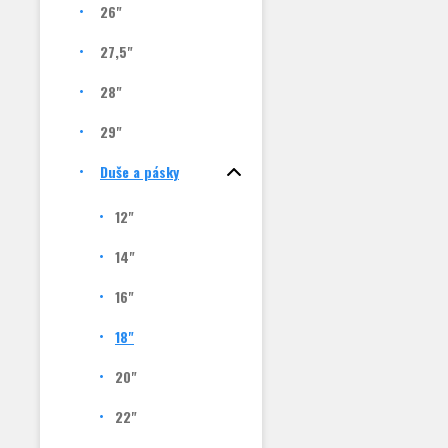
26"
27,5"
28"
29"
Duše a pásky
12"
14"
16"
18"
20"
22"