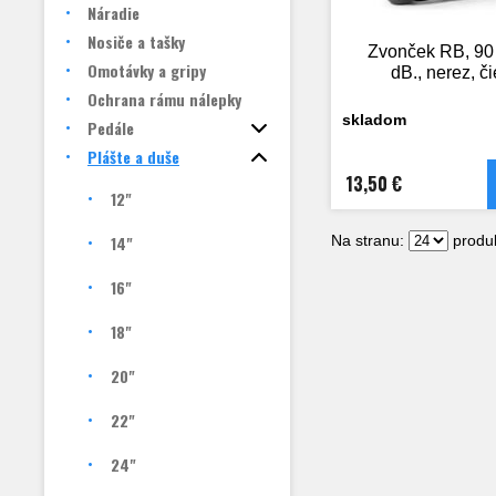
Náradie
Nosiče a tašky
Zvonček RB, 90
Omotávky a gripy
dB., nerez, č
Ochrana rámu nálepky
skladom
Pedále
Plášte a duše
13,50 €
12"
14"
Na stranu:
produk
16"
18"
20"
22"
24"