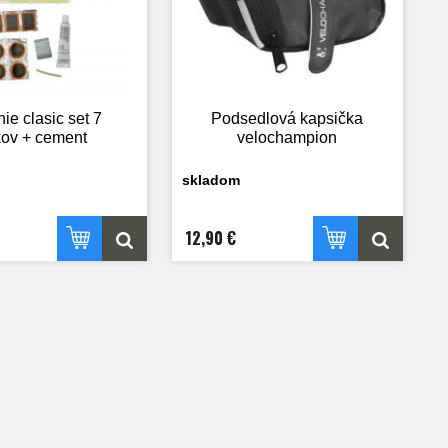
ie clasic set 7
Podsedlová kapsička
kov + cement
velochampion
skladom
12,90 €