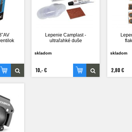
8"AV
Lepenie Camplast -
Lepen
entilok
ultraľahké duše
fla
skladom
skladom
10,- €
2,80 €