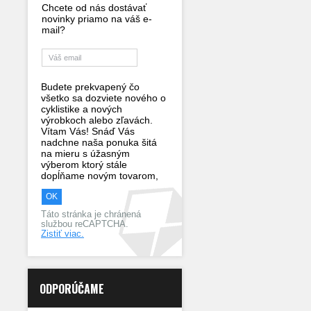
Chcete od nás dostávať
novinky priamo na váš e-
mail?
Budete prekvapený čo
všetko sa dozviete nového o
cyklistike a nových
výrobkoch alebo zľavách.
Vítam Vás! Snáď Vás
nadchne naša ponuka šitá
na mieru s úžasným
výberom ktorý stále
dopĺňame novým tovarom,
Táto stránka je chránená
službou reCAPTCHA.
Zistiť viac.
ODPORÚČAME