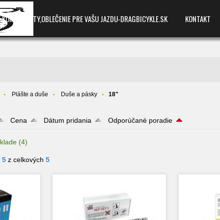
E,KOMPONENTY,OBLEČENIE PRE VAŠU JAZDU-DRAGBICYKLE.SK
KONTAKT
Plášte a duše
Duše a pásky
18"
Cena
Dátum pridania
Odporúčané poradie
klade
(4)
- 5
z celkových
5