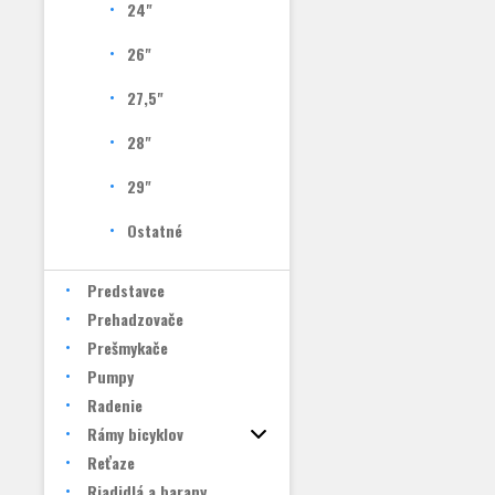
24"
26"
27,5"
28"
29"
Ostatné
Predstavce
Prehadzovače
Prešmykače
Pumpy
Radenie
Rámy bicyklov
Reťaze
Riadidlá a barany