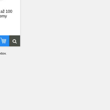
 až 100
ierny
tov.