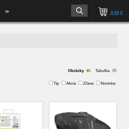
≫
0,00 €
Obrázky
Tabuľka
Tip
Akcia
Zľava
Novinka