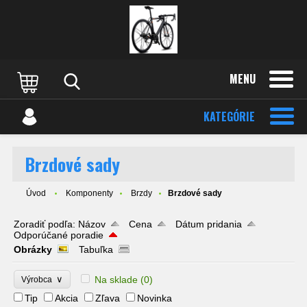
MENU
KATEGÓRIE
Brzdové sady
Úvod
Komponenty
Brzdy
Brzdové sady
Zoradiť podľa:
Názov
Cena
Dátum pridania
Odporúčané poradie
Obrázky
Tabuľka
∨
Na sklade
(0)
Výrobca
Tip
Akcia
Zľava
Novinka