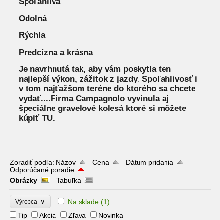
Spoľahlivá
Odolná
Rýchla
Predcízna a krásna
Je navrhnutá tak, aby vám poskytla ten
najlepší výkon, zážitok z jazdy. Spoľahlivosť i
v tom najťažšom teréne do ktorého sa chcete
vydať....Firma Campagnolo vyvinula aj
špeciálne gravelové kolesá ktoré si môžete
kúpiť TU.
Zoradiť podľa:
Názov
Cena
Dátum pridania
Odporúčané poradie
Obrázky
Tabuľka
∨
Na sklade
(1)
Výrobca
Tip
Akcia
Zľava
Novinka