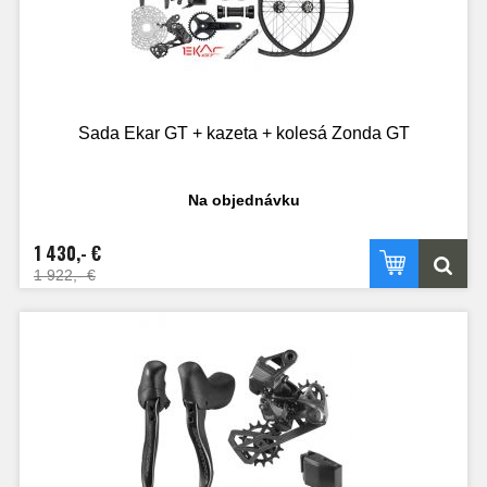
Sada Ekar GT + kazeta + kolesá Zonda GT
Na objednávku
1 430,- €
1 922,- €