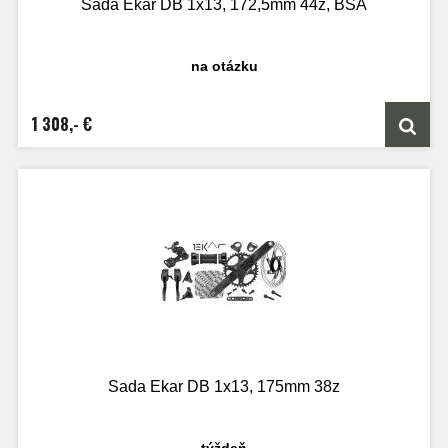
Sada Ekar DB 1x13, 172,5mm 44z, BSA
na otázku
1 308,- €
Sada Ekar DB 1x13, 175mm 38z
týždeň