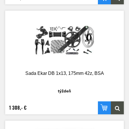
Sada Ekar DB 1x13, 175mm 42z, BSA
týždeň
1 308,- €