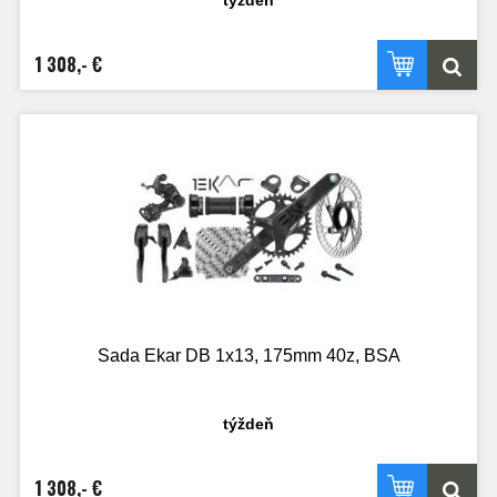
1 308,- €
Sada Ekar DB 1x13, 175mm 40z, BSA
týždeň
1 308,- €