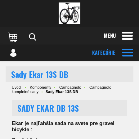
MENU
KATEGÓRIE
Sady Ekar 13S DB
Úvod
Komponenty
Campagnolo
Campagnolo
kompletné sady
Sady Ekar 13S DB
SADY EKAR DB 13S
Ekar je najľahšia sada na svete pre gravel
bicykle :