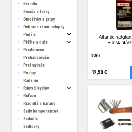
Náradie
Nosiče a tašky
Omotávky a gripy
Ochrana rámu nálepky
Pedále
Atlantic radglanz
Plášte a duše
+ lesk plás
Predstavce
3dni
Prehadzovače
Prešmykače
12,50 €
Pumpy
Radenie
Rámy bicyklov
Reťaze
Riadidlá a barany
Sady komponentov
Sedadlá
Sedlovky