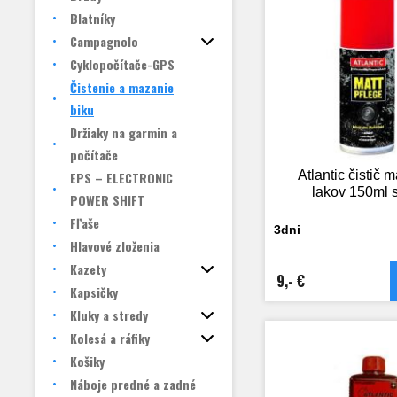
Blatníky
Campagnolo
Cyklopočítače-GPS
Čistenie a mazanie
biku
Držiaky na garmin a
počítače
Atlantic čistič 
EPS – ELECTRONIC
lakov 150ml s
POWER SHIFT
Fľaše
3dni
Hlavové zloženia
Kazety
9,- €
Kapsičky
Kluky a stredy
Kolesá a ráfiky
Košiky
Náboje predné a zadné