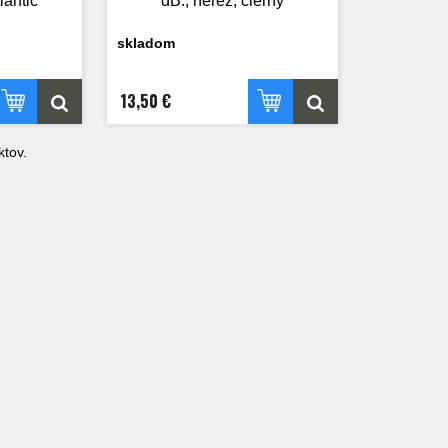
lantic
dB., nerez, čierny
skladom
13,50 €
tov.