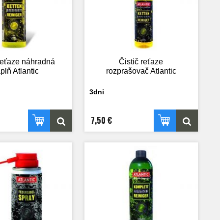
 reťaze náhradná
Čistič reťaze
plň Atlantic
rozprašovač Atlantic
3dni
7,50 €