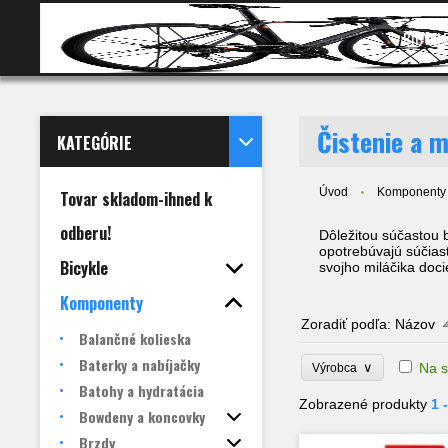
BICYKL
Čistenie a m
KATEGÓRIE
Úvod
Komponenty
Tovar skladom-ihned k
odberu!
Dôležitou súčastou b
opotrebúvajú súčias
Bicykle
svojho miláčika doci
Komponenty
Zoradiť podľa:
Názov
Balančné kolieska
Baterky a nabíjačky
∨
Na s
Výrobca
Batohy a hydratácia
Zobrazené produkty
1 
Bowdeny a koncovky
Brzdy