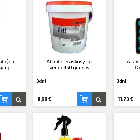
matných
Atlantic ložiskový tuk
Atlant
prej
vedro 450 gramov
Dr
3dni
3dni
9,60 €
11,20 €