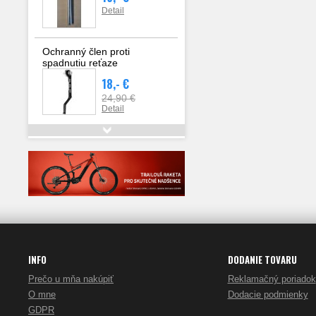
Detail
Ochranný člen proti
spadnutiu reťaze
18,- €
24,90 €
Detail
Olmo V1 FSA elekrtonic v.55
3 290,- €
3 820,- €
Detail
INFO
DODANIE TOVARU
Prečo u mňa nakúpiť
Reklamačný poriadok
O mne
Dodacie podmienky
GDPR