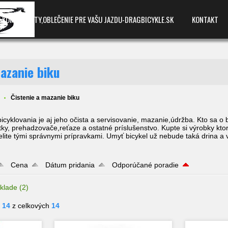
E,KOMPONENTY,OBLEČENIE PRE VAŠU JAZDU-DRAGBICYKLE.SK
KONTAKT
azanie biku
Čistenie a mazanie biku
icyklovania je aj jeho očista a servisovanie, mazanie,údržba. Kto sa o 
tky, prehadzovače,reťaze a ostatné príslušenstvo. Kupte si výrobky kt
elite tými správnymi prípravkami. Umyť bicykel už nebude taká drina a v
Cena
Dátum pridania
Odporúčané poradie
klade
(2)
- 14
z celkových
14