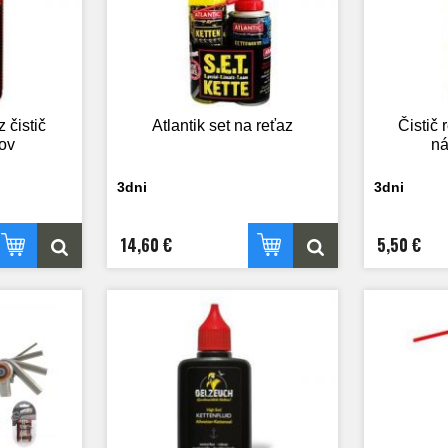
 čistič
Atlantik set na reťaz
Čistič
tov
ná
3dni
3dni
14,60 €
5,50 €