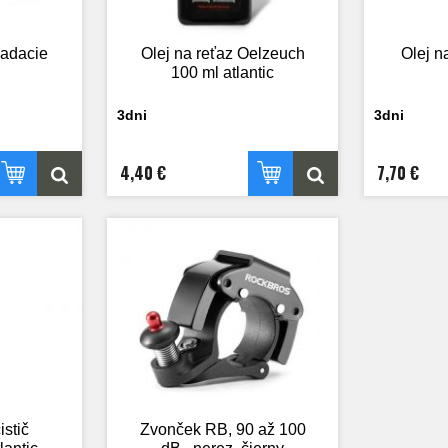
ladacie
Olej na reťaz Oelzeuch
Olej na
100 ml atlantic
3dni
3dni
4,40 €
7,70 €
istič
Zvonček RB, 90 až 100