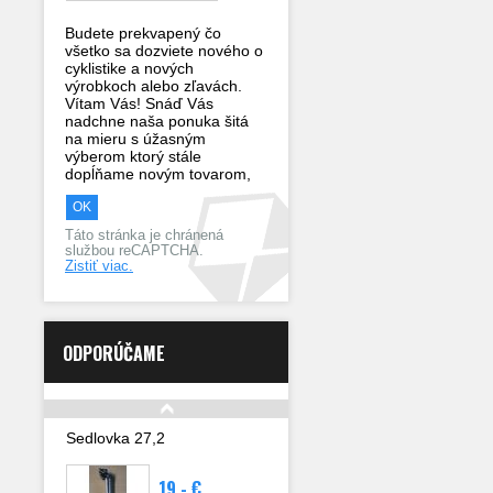
Budete prekvapený čo
všetko sa dozviete nového o
cyklistike a nových
výrobkoch alebo zľavách.
Vítam Vás! Snáď Vás
nadchne naša ponuka šitá
na mieru s úžasným
výberom ktorý stále
dopĺňame novým tovarom,
Táto stránka je chránená
službou reCAPTCHA.
Zistiť viac.
ODPORÚČAME
Sedlovka 27,2
19,- €