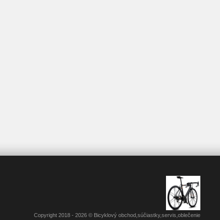
Copyright 2018 - 2026 © Bicyklový obchod,súčiastky,servis,oblečenie