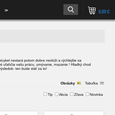
≫
0,00 €
bicykel nestará potom dobre neslúži a rýchlejšie sa
oré uľahčia vašu prácu, umývanie, mazanie ! Hladký chod
ýsledok- ten bude stáť za to!
Obrázky
Tabuľka
Tip
Akcia
Zľava
Novinka