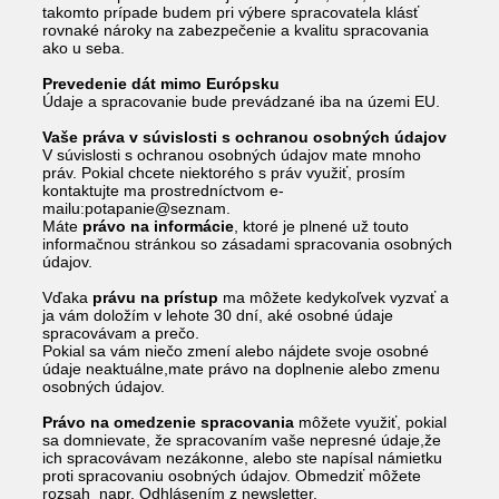
takomto prípade budem pri výbere spracovatela klásť
rovnaké nároky na zabezpečenie a kvalitu spracovania
ako u seba.
Prevedenie dát mimo Európsku
Údaje a spracovanie bude prevádzané iba na územi EU.
Vaše práva v súvislosti s ochranou osobných údajov
V súvislosti s ochranou osobných údajov mate mnoho
práv. Pokial chcete niektorého s práv využiť, prosím
kontaktujte ma prostredníctvom e-
mailu:potapanie@seznam.
Máte
právo na informácie
, ktoré je plnené už touto
informačnou stránkou so zásadami spracovania osobných
údajov.
Vďaka
právu na prístup
ma môžete kedykoľvek vyzvať a
ja vám doložím v lehote 30 dní, aké osobné údaje
spracovávam a prečo.
Pokial sa vám niečo zmení alebo nájdete svoje osobné
údaje neaktuálne,mate právo na doplnenie alebo zmenu
osobných údajov.
Právo na omedzenie spracovania
môžete využiť, pokial
sa domnievate, že spracovaním vaše nepresné údaje,že
ich spracovávam nezákonne, alebo ste napísal námietku
proti spracovaniu osobných údajov. Obmedziť môžete
rozsah napr. Odhlásením z newsletter.