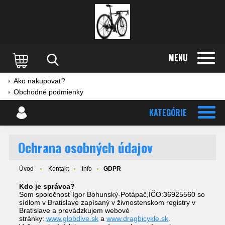
MENU
Ako nakupovať?
Obchodné podmienky
KATEGÓRIE
Ochrana osobných údajov
Úvod
Kontakt
Info
GDPR
Kdo je správca?
Som spoločnosť Igor Bohunský-Potápač,IČO:36925560 so
sídlom v Bratislave zapísaný v živnostenskom registry v
Bratislave a prevádzkujem webové
stránky:
www.globdive.sk
a
www.dragbicykle.sk
.