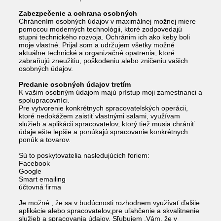
Zabezpečenie a ochrana osobných
Chránením osobných údajov v maximálnej možnej miere
pomocou moderných technológii, ktoré zodpovedajú
stupni technického rozvoja. Ochránim ich ako keby boli
moje vlastné. Prijal som a udržujem všetky možné
aktuálne technické a organizačné opatrenia, ktoré
zabraňujú zneužitiu, poškodeniu alebo zničeniu vašich
osobných údajov.
Predanie osobných údajov tretím
K vašim osobným údajom majú prístup moji zamestnanci a
spolupracovníci.
Pre vytvorenie konkrétnych spracovatelských operácii,
ktoré nedokážem zaistiť vlastnými salami, využívam
služieb a aplikácii spracovatelov, ktorý tiež musia chrániť
údaje ešte lepšie a ponúkajú spracovanie konkrétnych
ponúk a tovarov.
Sú to poskytovatelia nasledujúcich foriem:
Facebook
Google
Smart emailing
účtovná firma
Je možné , že sa v budúcnosti rozhodnem využívať ďalšie
aplikácie alebo spracovatelov,pre uľahčenie a skvalitnenie
služieb a spracovania údajov. Sľubujem ,Vám, že v