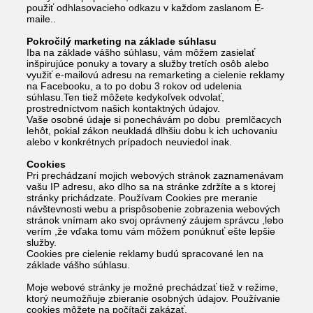
použiť odhlasovacieho odkazu v každom zaslanom E-
maile..
Pokročilý marketing na základe súhlasu
Iba na základe vášho súhlasu, vám môžem zasielať
inšpirujúce ponuky a tovary a služby tretích osôb alebo
využiť e-mailovú adresu na remarketing a cielenie reklamy
na Facebooku, a to po dobu 3 rokov od udelenia
súhlasu.Ten tiež môžete kedykoľvek odvolať,
prostredníctvom našich kontaktných údajov.
Vaše osobné údaje si ponechávám po dobu premlčacych
lehôt, pokial zákon neukladá dlhšiu dobu k ich uchovaniu
alebo v konkrétnych prípadoch neuviedol inak.
Cookies
Pri prechádzaní mojich webových stránok zaznamenávam
vašu IP adresu, ako dlho sa na stránke zdržíte a s ktorej
stránky prichádzate. Používam Cookies pre meranie
návštevnosti webu a prispôsobenie zobrazenia webových
stránok vnímam ako svoj oprávnený záujem správcu ,lebo
verím ,že vďaka tomu vám môžem ponúknuť ešte lepšie
služby.
Cookies pre cielenie reklamy budú spracované len na
základe vášho súhlasu.
Moje webové stránky je možné prechádzať tiež v režime,
ktorý neumožňuje zbieranie osobných údajov. Používanie
cookies môžete na počítači zakázať.