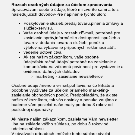
Rozsah osobných údajov za účelom zpracovania
Spracovávam osobné údaje, ktoré mi zveríte sami a to z
nasledujúcich dôvodov-Pre naplnenie týchto úloh:
Poskytovánie služieb,predaj tovaru,plnenia zmluvy a
služieb-servisu.
Vaše osobné údaje v rozsahu:E-mail, potrebné pre
zasielanie správ,informácii o dostupnosti spužieb a
tovarov, dodania tovaru a služieb, ponúk a
výletov,na vybavenie prípadných reklamácii atď..
vedenie účtovníctva
Ak ste našim zákazníkom, vaše osobné
údaje/fakturačné údaje/ potrebné na zasielanie a
komunikáciu-na zákonnú povinnosť pre vystavenie a
evidenciu daňových dokladov.
marketing - zasielanie newsletterov
Osobné údaje /meno a e-mail,pohlavie,na čo klikáte a
podobne využívate za účelom priameho marketing-
zasielanie obchodných ponúk. Predpokladám, že ak ste
našim zákazníkom, tak vás novinky a ponuka zaujíma a
budeme vám posielať naše maily po dobu 3 rokov od
poslednej objednávky.
Ak nieste našim zákazníkom, zasielame Vám newsletter
,iba na základe vášho súhlasu, po dobu 3 rokov od
udelenia súhlasu.
V obydvoch prípadoch, môžete tento súhlas odvolať,