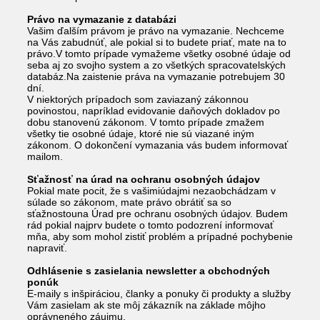
Právo na vymazanie z databázi
Vašim ďalším právom je právo na vymazanie. Nechceme
na Vás zabudnúť, ale pokial si to budete priať, mate na to
právo.V tomto prípade vymažeme všetky osobné údaje od
seba aj zo svojho system a zo všetkých spracovatelských
databáz.Na zaistenie práva na vymazanie potrebujem 30
dní.
V niektorých prípadoch som zaviazaný zákonnou
povinostou, napríklad evidovanie daňových dokladov po
dobu stanovenú zákonom. V tomto prípade zmažem
všetky tie osobné údaje, ktoré nie sú viazané iným
zákonom. O dokončení vymazania vás budem informovať
mailom.
Sťažnosť na úrad na ochranu osobných údajov
Pokial mate pocit, že s vašimiúdajmi nezaobchádzam v
súlade so zákonom, mate právo obrátiť sa so
sťažnostouna Úrad pre ochranu osobných údajov. Budem
rád pokial najprv budete o tomto podozrení informovať
mňa, aby som mohol zistiť problém a prípadné pochybenie
napraviť.
Odhlásenie s zasielania newsletter a obchodných
ponúk
E-maily s inšpiráciou, članky a ponuky či produkty a služby
Vám zasielam ak ste môj zákazník na základe môjho
oprávneného záujmu.