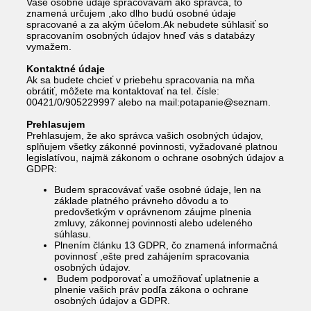
Vaše osobné údaje spracovávam ako správca, to
znamená určujem ,ako dlho budú osobné údaje
spracované a za akým účelom.Ak nebudete súhlasiť so
spracovaním osobných údajov hneď vás s databázy
vymažem.
Kontaktné údaje
Ak sa budete chcieť v priebehu spracovania na mňa
obrátiť, môžete ma kontaktovať na tel. čísle:
00421/0/905229997 alebo na mail:potapanie@seznam.
Prehlasujem
Prehlasujem, že ako správca vašich osobných údajov,
splňujem všetky zákonné povinnosti, vyžadované platnou
legislatívou, najmä zákonom o ochrane osobných údajov a
GDPR:
Budem spracovávať vaše osobné údaje, len na
základe platného právneho dôvodu a to
predovšetkým v oprávnenom záujme plnenia
zmluvy, zákonnej povinnosti alebo udeleného
súhlasu.
Plnením článku 13 GDPR, čo znamená informačná
povinnosť ,ešte pred zahájením spracovania
osobných údajov.
Budem podporovať a umožňovať uplatnenie a
plnenie vašich práv podľa zákona o ochrane
osobných údajov a GDPR.