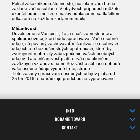
Pokial zákazníkom ešte nie ste, posielam vám ho na
základe vášho súhlasu. V obydvoch prípadoch môžete
ukončiť odber mojich e-mailov odhlásením sa tlačítkom
odkazom na každom zaslanom maile.
Mlčanlivosť
Dovolujeme si Vás uistiť, že ja i naši zamestnanci a
spolupracovníci, ktorí budú spracovávať Vaše osobné
údaje, sú povinný zachovávať mlčanlivosť o osobných
údajoch a o bezpečnostných opatreniach, ktoré by
zverejnením ohrozily zabezpečenie vašich osobných
údajov. Táto mlčanlivosť platí a trvá i po ukončení
záväzných vzťahov s nami. Bez vášho súhlasu nebudú
vaše osobné údaje vydané tretej strane.
Tieto zásady spracovania osobných údajov platia od
25.05.2018 a nahrádzajú predchodzie vypracovanie.
INFO
DODANIE TOVARU
KONTAKT