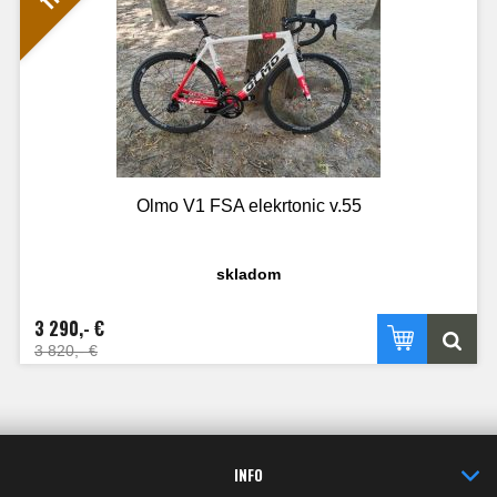
Olmo V1 FSA elekrtonic v.55
skladom
3 290,- €
3 820,- €
INFO