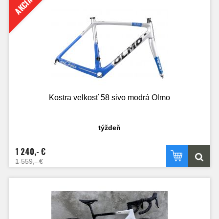
AKCIA
Kostra velkosť 58 sivo modrá Olmo
týždeň
1 240,- €
1 559,- €