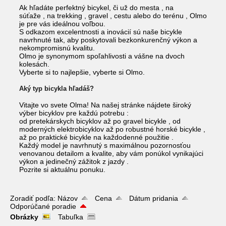
Ak hľadáte perfektný bicykel, či už do
mesta
,
na
súťaže
,
na trekking
,
gravel
,
cestu
alebo
do terénu
, Olmo
je pre vás ideálnou voľbou.
S odkazom excelentnosti a inovácií sú naše bicykle
navrhnuté tak, aby poskytovali bezkonkurenčný výkon a
nekompromisnú kvalitu.
Olmo je synonymom spoľahlivosti a vášne na dvoch
kolesách.
Vyberte si to najlepšie, vyberte si Olmo.
Aký typ bicykla hľadáš?
Vitajte vo svete Olma! Na našej stránke nájdete široký
výber bicyklov
pre každú potrebu
:
od
pretekárskych
bicyklov až po
gravel
bicykle , od
moderných
elektrobicyklov
až po robustné
horské bicykle
,
až po praktické bicykle
na každodenné použitie
.
Každý model je navrhnutý s maximálnou pozornosťou
venovanou detailom a kvalite, aby vám ponúkol
vynikajúci
výkon
a
jedinečný zážitok z jazdy
.
Pozrite si aktuálnu ponuku.
Zoradiť podľa:
Názov
Cena
Dátum pridania
Odporúčané poradie
Obrázky
Tabuľka