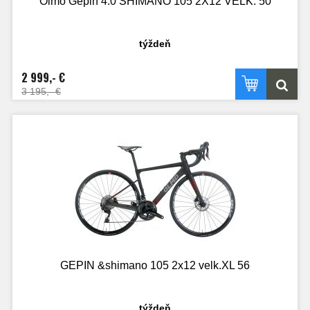
Olmo Gepin 4.0 SHIMANO 105 2X12 VELK: 50
týždeň
2 999,- €
3 195,- €
GEPIN &shimano 105 2x12 velk.XL 56
týždeň