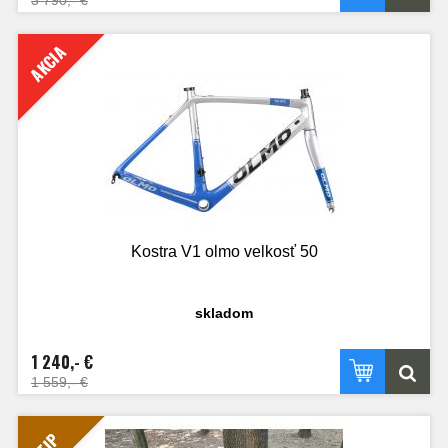
3 790,- €
AKCIA
Kostra V1 olmo velkosť 50
skladom
1 240,- €
1 559,- €
TIP