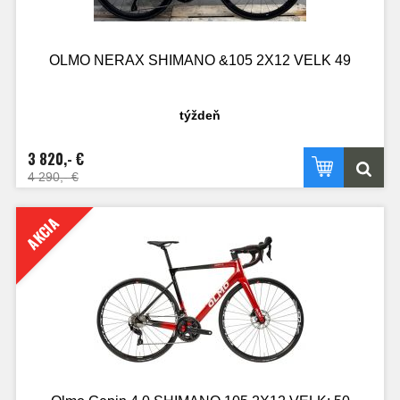
OLMO NERAX SHIMANO &105 2X12 VELK 49
týždeň
3 820,- €
4 290,- €
AKCIA