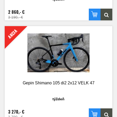
2 860,- €
3 190,- €
AKCIA
Gepin Shimano 105 di2 2x12 VELK 47
týždeň
3 270,- €