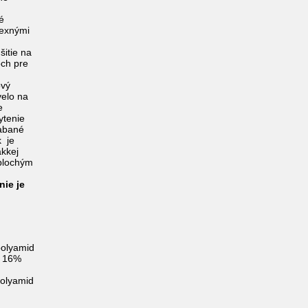
é
lexnými
šitie na
och pre
ový
elo na
e
ytenie
iabané
k je
kkej
 plochým
nie je
.
polyamid
r 16%
polyamid