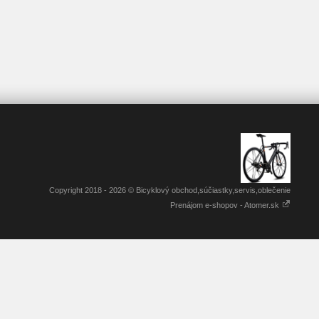
Copyright 2018 - 2026 © Bicyklový obchod,súčiastky,servis,oblečenie
Prenájom e-shopov - Atomer.sk