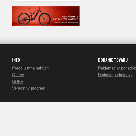
Ritchey classic bar tape
20,90 €
26,90 €
Detail
INFO
DODANIE TOVARU
Prečo u mňa nakúpiť
Reklamačný poriadok
O mne
Dodacie podmienky
GDPR
Vernostný program