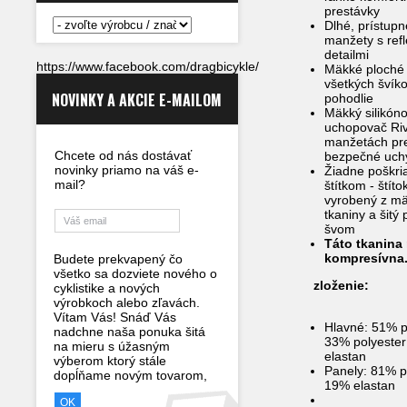
prestávky
Dlhé, prístupn
manžety s ref
detailmi
https://www.facebook.com/dragbicykle/
Mäkké ploché 
všetkých švík
NOVINKY A AKCIE E-MAILOM
pohodlie
Mäkký silikón
uchopovač Riv
manžetách pr
Chcete od nás dostávať
bezpečné uch
novinky priamo na váš e-
Žiadne poškr
mail?
štítkom - štíto
vyrobený z mä
tkaniny a šitý
švom
Táto tkanina 
kompresívna
Budete prekvapený čo
všetko sa dozviete nového o
zloženie:
cyklistike a nových
výrobkoch alebo zľavách.
Vítam Vás! Snáď Vás
Hlavné: 51% 
nadchne naša ponuka šitá
33% polyeste
na mieru s úžasným
elastan
výberom ktorý stále
Panely: 81% 
dopĺňame novým tovarom,
19% elastan