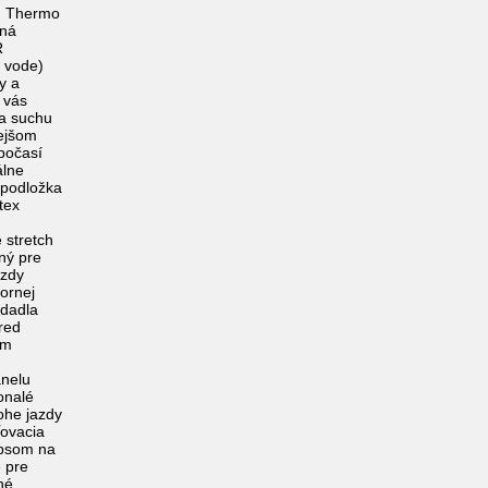
I Thermo
lná
R
i vode)
y a
 vás
 a suchu
nejšom
počasí
álne
 podložka
tex
e stretch
ný pre
azdy
ornej
edadla
red
ím
anelu
onalé
ohe jazdy
ťovacia
ipsom na
e pre
né