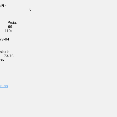
ži :
S
L
ia:
9 99-
 110+
79-84
-94
oku k
 73-76
2-86
ce na