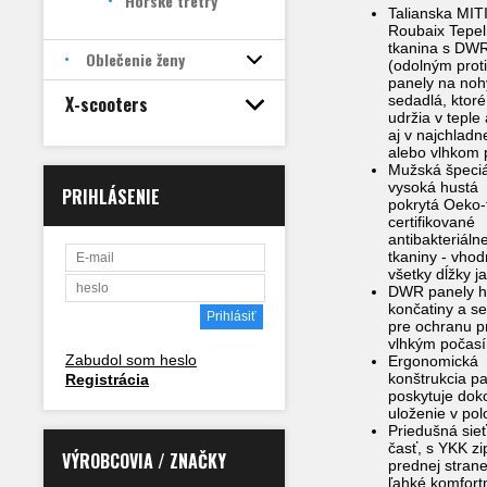
Horské tretry
Talianska MIT
Roubaix Tepe
tkanina s DW
Oblečenie ženy
(odolným prot
panely na noh
X-scooters
sedadlá, ktoré
udržia v teple
aj v najchlad
alebo vlhkom 
Mužská špeci
vysoká hustá
PRIHLÁSENIE
pokrytá Oeko-
certifikované
antibakteriáln
tkaniny - vhod
všetky dĺžky j
DWR panely h
končatiny a s
pre ochranu p
vlhkým počas
Zabudol som heslo
Ergonomická
konštrukcia p
Registrácia
poskytuje dok
uloženie v pol
Priedušná sie
časť, s YKK z
VÝROBCOVIA / ZNAČKY
prednej stran
ľahké komfort