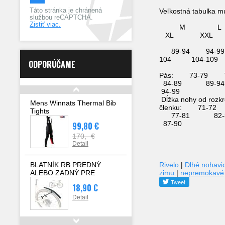
Táto stránka je chránená
Veľkostná tabulka mu
službou reCAPTCHA.
Zistiť viac.
M 
XL XXL
Prs
89-94 94-9
104 104-109
ODPORÚČAME
Pás: 73-79 
84-89 89
94-99
Dĺžka nohy od rozkr
Mens Winnats Thermal Bib
členku: 71-72
Tights
77-81 8
87-90
99,80 €
170,- €
Detail
Rivelo
|
Dlhé nohavi
BLATNÍK RB PREDNÝ
zimu
|
nepremokavé
ALEBO ZADNÝ PRE
CESTNÉ BICYKLE
18,90 €
Detail