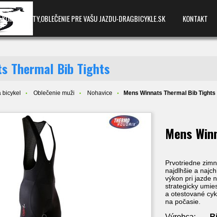
E,KOMPONENTY,OBLEČENIE PRE VAŠU JAZDU-DRAGBICYKLE.SK
KONTAKT
s Thermal Bib Tights
 bicykel
Oblečenie muži
Nohavice
Mens Winnats Thermal Bib Tights
Mens Winn
Prvotriedne zimn
najdlhšie a najc
výkon pri jazde 
strategicky umi
a otestované cyk
na počasie.
Výrobca:
R