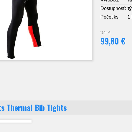
Dostupnosť:
t
Počet ks:
1
170,- €
99,80 €
s Thermal Bib Tights