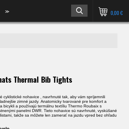
≫
0,00 €
ats Thermal Bib Tights
é cyklistické nohavice , navrhnuté tak, aby vám spríjemnili
hladnejšie zimné jazdy.
Anatomicky tvarované pre komfort a
na bicykli a používajú termálnu textíliu Thermo Roubaix s
estnenými panelmi DWR.
Tieto nohavice sú navrhnuté, vyskúšané
listami, takže sa môžete len zamerať na jazdu vpred bez ohľadu
ivelo