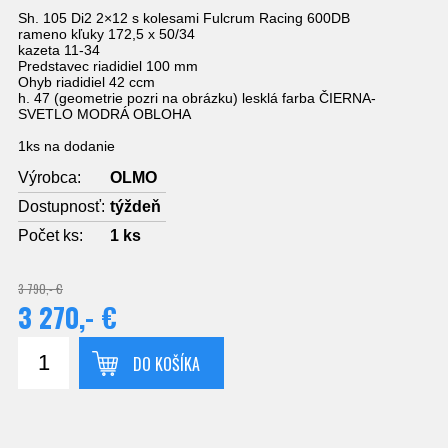
Sh. 105 Di2 2×12 s kolesami Fulcrum Racing 600DB
rameno kľuky 172,5 x 50/34
kazeta 11-34
Predstavec riadidiel 100 mm
Ohyb riadidiel 42 ccm
h. 47 (geometrie pozri na obrázku) lesklá farba ČIERNA-
SVETLO MODRÁ OBLOHA
1ks na dodanie
Výrobca:
OLMO
Dostupnosť:
týždeň
Počet ks:
1
ks
3 790,- €
3 270,- €
DO KOŠÍKA