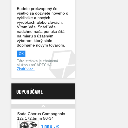
Budete prekvapený čo
všetko sa dozviete nového o
cyklistike a nových
výrobkoch alebo zľavách.
Vítam Vás! Snáď Vás
nadchne naša ponuka šitá
na mieru s úžasným
výberom ktorý stále
dopĺňame novým tovarom,
Táto stránka je chránená
službou reCAPTCHA.
Zistiť viac.
ODPORÚČAME
Sada Chorus Campagnolo
12s 172,5mm 50-34
1 004,- €