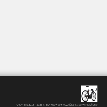
Copyright 2018 - 2026 © Bicyklový obchod,súčiastky,servis,oblečenie