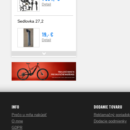
Detail
Sedlovka 27,2
19,- €
Detail
Ochranný člen proti
spadnutiu reťaze
18,- €
24,90 €
Detail
INFO
DODANIE TOVARU
Prečo u mňa nakúpiť
Reklamačný poriadok
O mne
Dodacie podmienky
GDPR