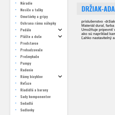
Náradie
DRŽIAK-ADA
Nosiče a tašky
Omotávky a gripy
príslušenstvo -držia
Ochrana rámu nálepky
Materiál dural, farba
Pedále
Umožňuje pripevniť v
ako sú napríklad k
Plášte a duše
Ľahko nastavitelný a 
Predstavce
Prehadzovače
Prešmykače
Pumpy
Radenie
Rámy bicyklov
Reťaze
Riadidlá a barany
Sady komponentov
Sedadlá
Sedlovky