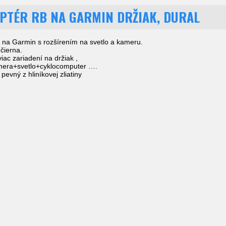
PTÉR RB NA GARMIN DRŽIAK, DURAL
k na Garmin s rozšírením na svetlo a kameru.
 čierna.
iac zariadení na držiak ,
amera+svetlo+cyklocomputer ….
pevný z hliníkovej zliatiny