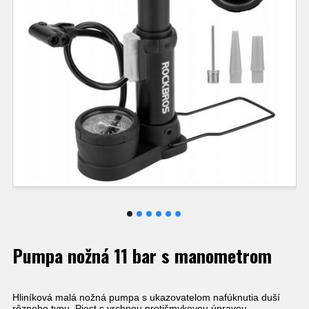
Pumpa nožná 11 bar s manometrom
Hliníková malá nožná pumpa s ukazovatelom nafúknutia duší
rôzneho typu. Piest s vrchnou protišmykovou úpravou.