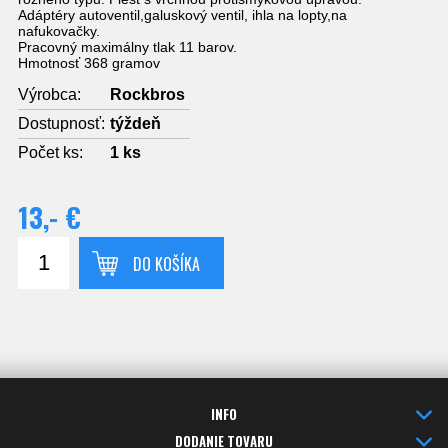
Adáptéry autoventil,galuskový ventil, ihla na lopty,na
nafukovačky.
Pracovný maximálny tlak 11 barov.
Hmotnosť 368 gramov
Výrobca:
Rockbros
Dostupnosť:
týždeň
Počet ks:
1
ks
13,- €
DO KOŠÍKA
INFO
DODANIE TOVARU