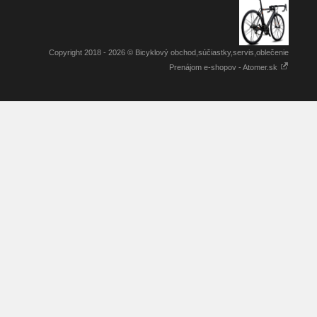
Copyright 2018 - 2026 © Bicyklový obchod,súčiastky,servis,oblečenie
Prenájom e-shopov - Atomer.sk