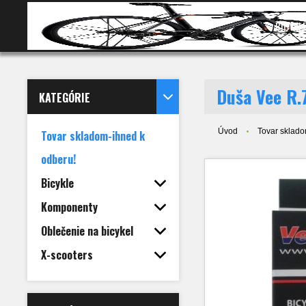
BICYKL
Duša Vee R
KATEGÓRIE
Úvod
Tovar sklado
Tovar skladom-ihned k
odberu!
Bicykle
Komponenty
Oblečenie na bicykel
X-scooters