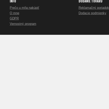
INFO
DODANIE TOVARU
Prečo u mňa nakúpiť
Reklamačný poriadok
O mne
Dodacie podmienky
GDPR
Vernostný program