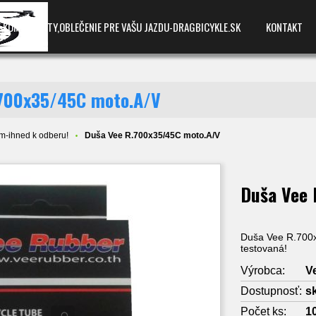
E,KOMPONENTY,OBLEČENIE PRE VAŠU JAZDU-DRAGBICYKLE.SK
KONTAKT
.700x35/45C moto.A/V
m-ihned k odberu!
Duša Vee R.700x35/45C moto.A/V
Duša Vee
Duša Vee R.700x
testovaná!
Výrobca:
V
Dostupnosť:
s
Počet ks:
1