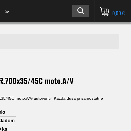
≫
0,00 €
 R.700x35/45C moto.A/V
35/45C moto.A/V-autoventil. Každá duša je samostatne
elo
kladom
0
ks