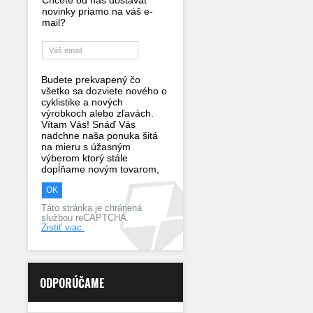
Chcete od nás dostávať
novinky priamo na váš e-
mail?
Budete prekvapený čo
všetko sa dozviete nového o
cyklistike a nových
výrobkoch alebo zľavách.
Vítam Vás! Snáď Vás
nadchne naša ponuka šitá
na mieru s úžasným
výberom ktorý stále
dopĺňame novým tovarom,
Táto stránka je chránená
službou reCAPTCHA.
Zistiť viac.
ODPORÚČAME