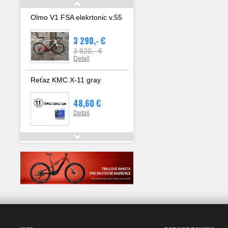
Olmo V1 FSA elekrtonic v.55
3 290,- €
3 820,- €
Detail
Reťaz KMC X-11 gray
48,60 €
Detail
Kluky Chorus UT 12s 50-34
364,- €
Detail